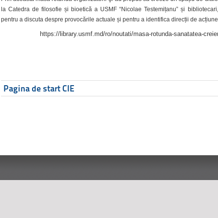
la Catedra de filosofie și bioetică a USMF “Nicolae Testemițanu” și bibliotecari,
pentru a discuta despre provocările actuale și pentru a identifica direcții de acțiune
https://library.usmf.md/ro/noutati/masa-rotunda-sanatatea-creier
Pagina de start CIE