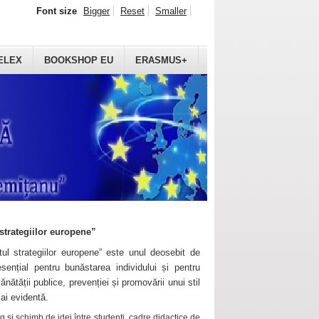
Font size
Bigger
Reset
Smaller
ELEX
BOOKSHOP EU
ERASMUS+
strategiilor europene”
ul strategiilor europene” este unul deosebit de
sențial pentru bunăstarea individului și pentru
ănătății publice, prevenției și promovării unui stil
mai evidentă.
 și schimb de idei între studenți, cadre didactice de