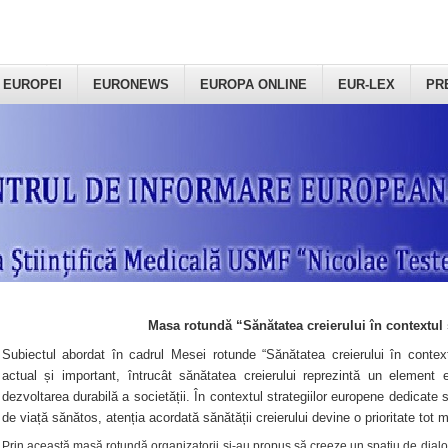
 EUROPEI
EURONEWS
EUROPA ONLINE
EUR-LEX
PR
Masa rotundă “Sănătatea creierului în contextul 
Subiectul abordat în cadrul Mesei rotunde “Sănătatea creierului în context
actual și important, întrucât sănătatea creierului reprezintă un element e
dezvoltarea durabilă a societății. În contextul strategiilor europene dedicate s
de viață sănătos, atenția acordată sănătății creierului devine o prioritate tot 
Prin această masă rotundă organizatorii şi-au propus să creeze un spațiu de dialog