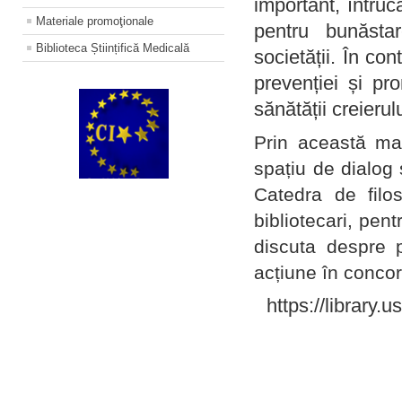
important, întruc
Materiale promoţionale
pentru bunăstar
Biblioteca Științifică Medicală
societății. În con
prevenției și pr
sănătății creierul
Prin această ma
spațiu de dialog 
Catedra de filo
bibliotecari, pent
discuta despre p
acțiune în concord
https://library.