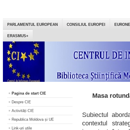
PARLAMENTUL EUROPEAN
CONSILIUL EUROPEI
EURON
ERASMUS+
Pagina de start CIE
Masa rotundă
Despre CIE
Activități CIE
Subiectul aborda
Republica Moldova și UE
contextul strat
Link-uri utile