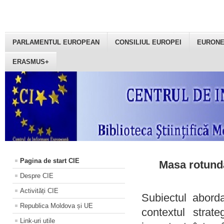
PARLAMENTUL EUROPEAN
CONSILIUL EUROPEI
EURON
ERASMUS+
Pagina de start CIE
Masa rotundă
Despre CIE
Activități CIE
Subiectul aborda
Republica Moldova și UE
contextul strat
Link-uri utile