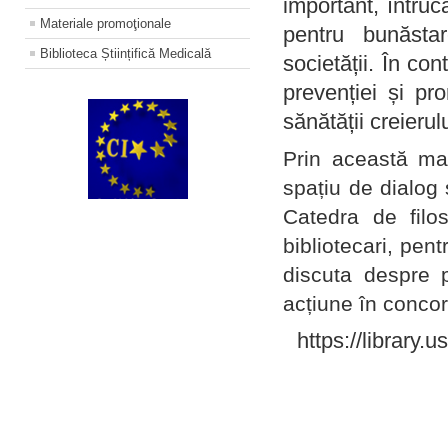
important, întruc
Materiale promoţionale
pentru bunăstar
Biblioteca Științifică Medicală
societății. În con
prevenției și pr
sănătății creierul
Prin această ma
spațiu de dialog 
Catedra de filo
bibliotecari, pent
discuta despre p
acțiune în concord
https://library.