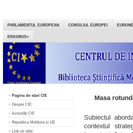
PARLAMENTUL EUROPEAN
CONSILIUL EUROPEI
EURON
ERASMUS+
Pagina de start CIE
Masa rotundă
Despre CIE
Activități CIE
Subiectul aborda
Republica Moldova și UE
contextul strat
Link-uri utile