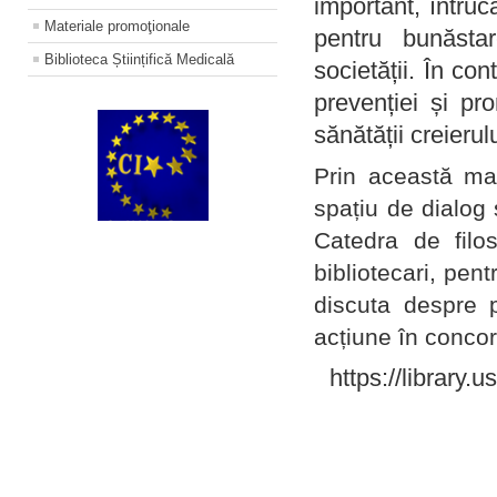
important, întruc
Materiale promoţionale
pentru bunăstar
Biblioteca Științifică Medicală
societății. În con
prevenției și pr
sănătății creierul
Prin această ma
spațiu de dialog 
Catedra de filo
bibliotecari, pent
discuta despre p
acțiune în concord
https://library.