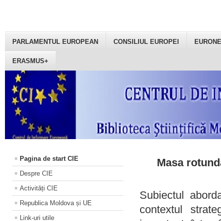
PARLAMENTUL EUROPEAN
CONSILIUL EUROPEI
EURON
ERASMUS+
Pagina de start CIE
Masa rotundă
Despre CIE
Activități CIE
Subiectul aborda
Republica Moldova și UE
contextul strat
Link-uri utile