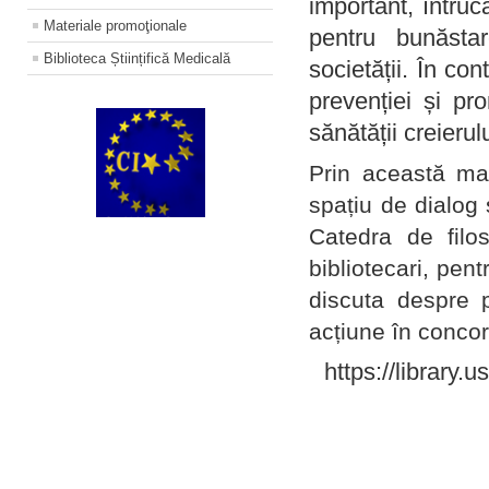
important, întruc
Materiale promoţionale
pentru bunăstar
Biblioteca Științifică Medicală
societății. În con
prevenției și pr
sănătății creierul
Prin această ma
spațiu de dialog 
Catedra de filo
bibliotecari, pent
discuta despre p
acțiune în concord
https://library.