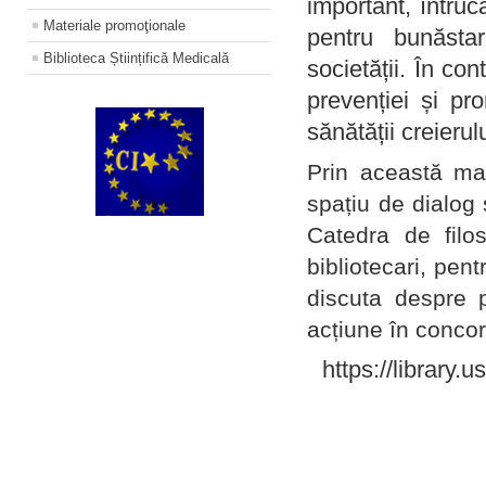
important, întruc
Materiale promoţionale
pentru bunăstar
Biblioteca Științifică Medicală
societății. În con
prevenției și pr
sănătății creierul
Prin această ma
spațiu de dialog 
Catedra de filo
bibliotecari, pent
discuta despre p
acțiune în concord
https://library.