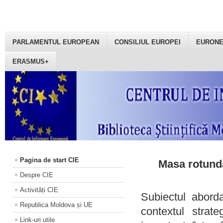
PARLAMENTUL EUROPEAN
CONSILIUL EUROPEI
EURON
ERASMUS+
Pagina de start CIE
Masa rotundă
Despre CIE
Activități CIE
Subiectul aborda
Republica Moldova și UE
contextul strat
Link-uri utile