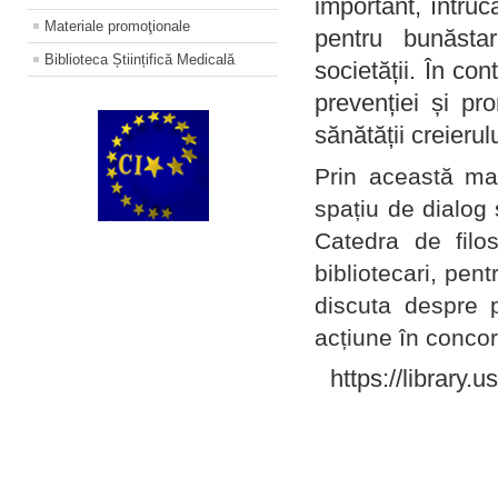
important, întruc
Materiale promoţionale
pentru bunăstar
Biblioteca Științifică Medicală
societății. În con
prevenției și pr
sănătății creierul
Prin această ma
spațiu de dialog 
Catedra de filo
bibliotecari, pent
discuta despre p
acțiune în concord
https://library.