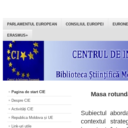
PARLAMENTUL EUROPEAN
CONSILIUL EUROPEI
EURON
ERASMUS+
Pagina de start CIE
Masa rotundă
Despre CIE
Activități CIE
Subiectul aborda
Republica Moldova și UE
contextul strat
Link-uri utile