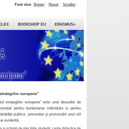
Font size
Bigger
Reset
Smaller
ELEX
BOOKSHOP EU
ERASMUS+
strategiilor europene”
ul strategiilor europene” este unul deosebit de
sențial pentru bunăstarea individului și pentru
ănătății publice, prevenției și promovării unui stil
mai evidentă.
 și schimb de idei între studenți, cadre didactice de