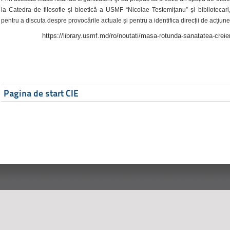
la Catedra de filosofie și bioetică a USMF “Nicolae Testemițanu” și bibliotecari,
pentru a discuta despre provocările actuale și pentru a identifica direcții de acțiune
https://library.usmf.md/ro/noutati/masa-rotunda-sanatatea-creier
Pagina de start CIE