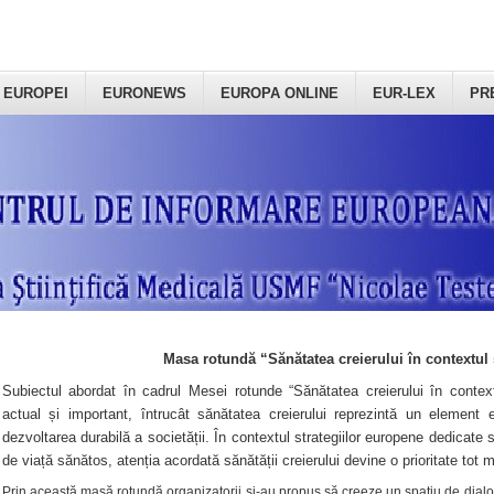
 EUROPEI
EURONEWS
EUROPA ONLINE
EUR-LEX
PR
Masa rotundă “Sănătatea creierului în contextul 
Subiectul abordat în cadrul Mesei rotunde “Sănătatea creierului în context
actual și important, întrucât sănătatea creierului reprezintă un element e
dezvoltarea durabilă a societății. În contextul strategiilor europene dedicate s
de viață sănătos, atenția acordată sănătății creierului devine o prioritate tot 
Prin această masă rotundă organizatorii şi-au propus să creeze un spațiu de dialog