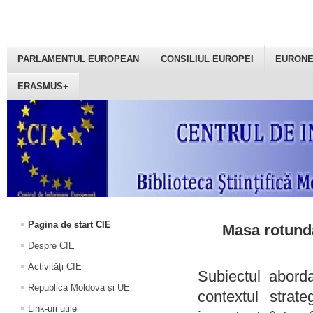
PARLAMENTUL EUROPEAN
CONSILIUL EUROPEI
EURON
ERASMUS+
Pagina de start CIE
Masa rotundă
Despre CIE
Activități CIE
Subiectul aborda
Republica Moldova și UE
contextul strat
Link-uri utile