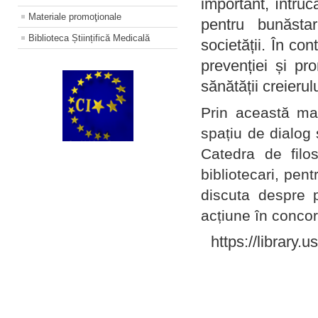
important, întruc
Materiale promoţionale
pentru bunăstar
Biblioteca Științifică Medicală
societății. În con
prevenției și pr
sănătății creierul
Prin această ma
spațiu de dialog 
Catedra de filo
bibliotecari, pent
discuta despre p
acțiune în concord
https://library.