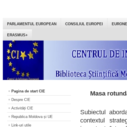
PARLAMENTUL EUROPEAN
CONSILIUL EUROPEI
EURON
ERASMUS+
Pagina de start CIE
Masa rotundă
Despre CIE
Activități CIE
Subiectul aborda
Republica Moldova și UE
contextul strat
Link-uri utile