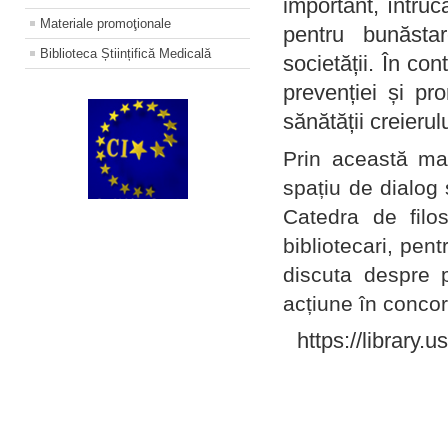
important, întruc
Materiale promoţionale
pentru bunăstar
Biblioteca Științifică Medicală
societății. În con
prevenției și pr
sănătății creierul
Prin această ma
spațiu de dialog 
Catedra de filo
bibliotecari, pent
discuta despre p
acțiune în concord
https://library.