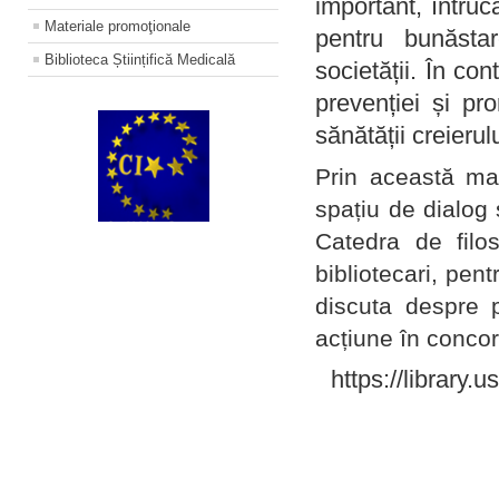
important, întruc
Materiale promoţionale
pentru bunăstar
Biblioteca Științifică Medicală
societății. În con
prevenției și pr
sănătății creierul
Prin această ma
spațiu de dialog 
Catedra de filo
bibliotecari, pent
discuta despre p
acțiune în concord
https://library.