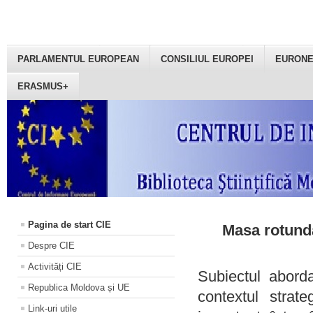
PARLAMENTUL EUROPEAN
CONSILIUL EUROPEI
EURON
ERASMUS+
Pagina de start CIE
Masa rotundă
Despre CIE
Activități CIE
Subiectul aborda
Republica Moldova și UE
contextul strat
Link-uri utile