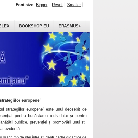
Font size
Bigger
Reset
Smaller
ELEX
BOOKSHOP EU
ERASMUS+
strategiilor europene”
ul strategiilor europene” este unul deosebit de
sențial pentru bunăstarea individului și pentru
ănătății publice, prevenției și promovării unui stil
mai evidentă.
 și schimb de idei între studenți, cadre didactice de