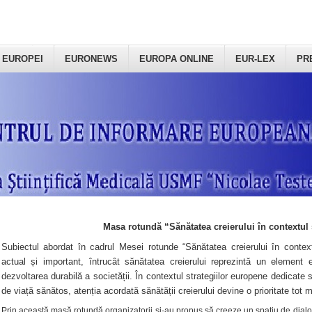
 EUROPEI
EURONEWS
EUROPA ONLINE
EUR-LEX
PR
Masa rotundă “Sănătatea creierului în contextul 
Subiectul abordat în cadrul Mesei rotunde “Sănătatea creierului în context
actual și important, întrucât sănătatea creierului reprezintă un element e
dezvoltarea durabilă a societății. În contextul strategiilor europene dedicate s
de viață sănătos, atenția acordată sănătății creierului devine o prioritate tot 
Prin această masă rotundă organizatorii şi-au propus să creeze un spațiu de dialog