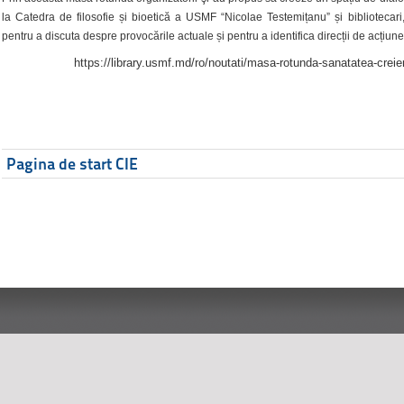
la Catedra de filosofie și bioetică a USMF “Nicolae Testemițanu” și bibliotecari,
pentru a discuta despre provocările actuale și pentru a identifica direcții de acțiune
https://library.usmf.md/ro/noutati/masa-rotunda-sanatatea-creier
Pagina de start CIE