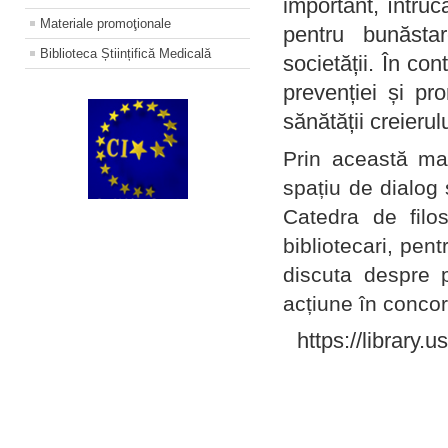
important, întruc
Materiale promoţionale
pentru bunăstar
Biblioteca Științifică Medicală
societății. În con
prevenției și pr
sănătății creierul
Prin această ma
spațiu de dialog 
Catedra de filo
bibliotecari, pent
discuta despre p
acțiune în concord
https://library.