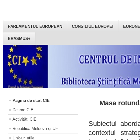
PARLAMENTUL EUROPEAN
CONSILIUL EUROPEI
EURON
ERASMUS+
Pagina de start CIE
Masa rotundă
Despre CIE
Activități CIE
Subiectul aborda
Republica Moldova și UE
contextul strat
Link-uri utile