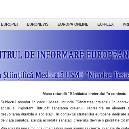
 EUROPEI
EURONEWS
EUROPA ONLINE
EUR-LEX
PR
Masa rotundă “Sănătatea creierului în contextul 
Subiectul abordat în cadrul Mesei rotunde “Sănătatea creierului în context
actual și important, întrucât sănătatea creierului reprezintă un element e
dezvoltarea durabilă a societății. În contextul strategiilor europene dedicate s
de viață sănătos, atenția acordată sănătății creierului devine o prioritate tot 
Prin această masă rotundă organizatorii şi-au propus să creeze un spațiu de dialog