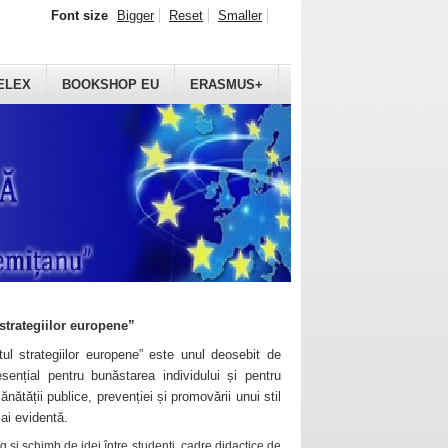
Font size
Bigger
Reset
Smaller
ELEX
BOOKSHOP EU
ERASMUS+
strategiilor europene”
ul strategiilor europene” este unul deosebit de
sențial pentru bunăstarea individului și pentru
ănătății publice, prevenției și promovării unui stil
mai evidentă.
 și schimb de idei între studenți, cadre didactice de