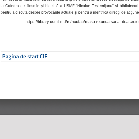
la Catedra de filosofie și bioetică a USMF “Nicolae Testemițanu” și bibliotecari,
pentru a discuta despre provocările actuale și pentru a identifica direcții de acțiune
https://library.usmf.md/ro/noutati/masa-rotunda-sanatatea-creier
Pagina de start CIE