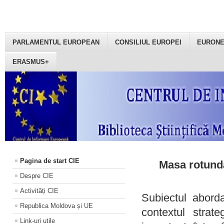
PARLAMENTUL EUROPEAN
CONSILIUL EUROPEI
EURON
ERASMUS+
Pagina de start CIE
Masa rotundă
Despre CIE
Activități CIE
Subiectul aborda
Republica Moldova și UE
contextul strat
Link-uri utile