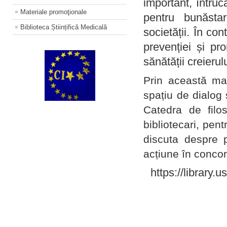
important, întruc
Materiale promoţionale
pentru bunăstar
Biblioteca Științifică Medicală
societății. În con
prevenției și pr
sănătății creierul
Prin această ma
spațiu de dialog 
Catedra de filo
bibliotecari, pent
discuta despre p
acțiune în concord
https://library.