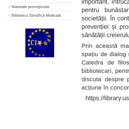
important, întruc
Materiale promoţionale
pentru bunăstar
Biblioteca Științifică Medicală
societății. În con
prevenției și pr
sănătății creierul
Prin această ma
spațiu de dialog 
Catedra de filo
bibliotecari, pent
discuta despre p
acțiune în concord
https://library.