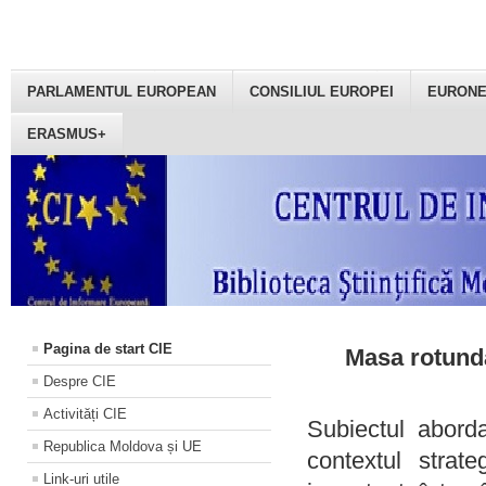
PARLAMENTUL EUROPEAN
CONSILIUL EUROPEI
EURON
ERASMUS+
Pagina de start CIE
Masa rotundă
Despre CIE
Activități CIE
Subiectul aborda
Republica Moldova și UE
contextul strat
Link-uri utile