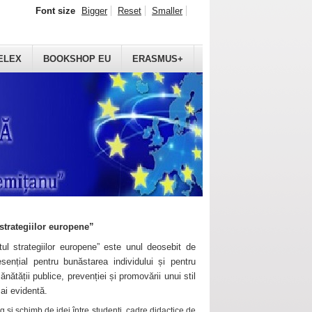
Font size
Bigger
Reset
Smaller
ELEX
BOOKSHOP EU
ERASMUS+
strategiilor europene”
ul strategiilor europene” este unul deosebit de
sențial pentru bunăstarea individului și pentru
ănătății publice, prevenției și promovării unui stil
mai evidentă.
 și schimb de idei între studenți, cadre didactice de