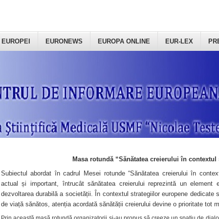
 EUROPEI
EURONEWS
EUROPA ONLINE
EUR-LEX
PR
Masa rotundă “Sănătatea creierului în contextul 
Subiectul abordat în cadrul Mesei rotunde “Sănătatea creierului în context
actual și important, întrucât sănătatea creierului reprezintă un element e
dezvoltarea durabilă a societății. În contextul strategiilor europene dedicate s
de viață sănătos, atenția acordată sănătății creierului devine o prioritate tot 
Prin această masă rotundă organizatorii şi-au propus să creeze un spațiu de dialog