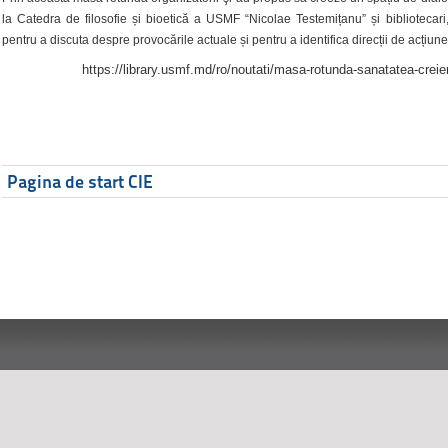
la Catedra de filosofie și bioetică a USMF “Nicolae Testemițanu” și bibliotecari,
pentru a discuta despre provocările actuale și pentru a identifica direcții de acțiune
https://library.usmf.md/ro/noutati/masa-rotunda-sanatatea-creier
Pagina de start CIE