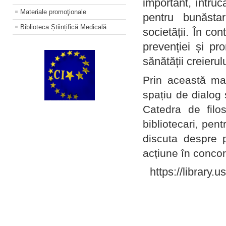
important, întruc
Materiale promoţionale
pentru bunăstar
Biblioteca Științifică Medicală
societății. În con
prevenției și pr
sănătății creierul
Prin această ma
spațiu de dialog 
Catedra de filo
bibliotecari, pent
discuta despre p
acțiune în concord
https://library.