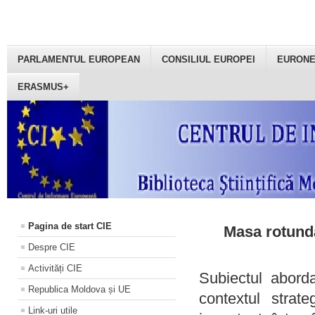
PARLAMENTUL EUROPEAN
CONSILIUL EUROPEI
EURON
ERASMUS+
Pagina de start CIE
Masa rotundă
Despre CIE
Activități CIE
Subiectul aborda
Republica Moldova și UE
contextul strat
Link-uri utile