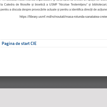
la Catedra de filosofie și bioetică a USMF “Nicolae Testemițanu” și bibliotecari,
pentru a discuta despre provocările actuale și pentru a identifica direcții de acțiune
https://library.usmf.md/ro/noutati/masa-rotunda-sanatatea-creier
Pagina de start CIE