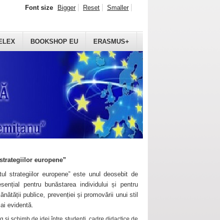
Font size
Bigger
Reset
Smaller
ELEX
BOOKSHOP EU
ERASMUS+
strategiilor europene”
ul strategiilor europene” este unul deosebit de
sențial pentru bunăstarea individului și pentru
ănătății publice, prevenției și promovării unui stil
mai evidentă.
 și schimb de idei între studenți, cadre didactice de