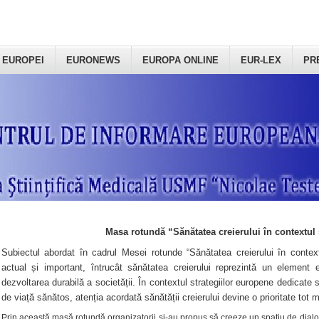
 EUROPEI
EURONEWS
EUROPA ONLINE
EUR-LEX
PR
Masa rotundă “Sănătatea creierului în contextul 
Subiectul abordat în cadrul Mesei rotunde “Sănătatea creierului în context
actual și important, întrucât sănătatea creierului reprezintă un element e
dezvoltarea durabilă a societății. În contextul strategiilor europene dedicate s
de viață sănătos, atenția acordată sănătății creierului devine o prioritate tot 
Prin această masă rotundă organizatorii şi-au propus să creeze un spațiu de dialog