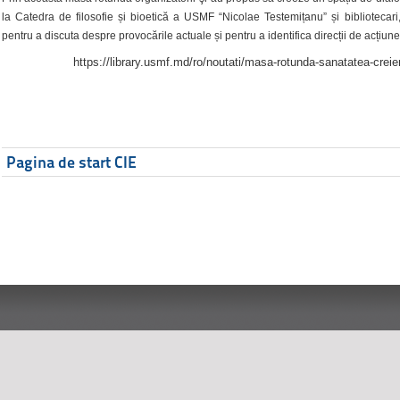
la Catedra de filosofie și bioetică a USMF “Nicolae Testemițanu” și bibliotecari,
pentru a discuta despre provocările actuale și pentru a identifica direcții de acțiune
https://library.usmf.md/ro/noutati/masa-rotunda-sanatatea-creier
Pagina de start CIE