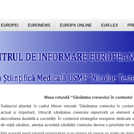
 EUROPEI
EURONEWS
EUROPA ONLINE
EUR-LEX
PR
Masa rotundă “Sănătatea creierului în contextul 
Subiectul abordat în cadrul Mesei rotunde “Sănătatea creierului în context
actual și important, întrucât sănătatea creierului reprezintă un element e
dezvoltarea durabilă a societății. În contextul strategiilor europene dedicate s
de viață sănătos, atenția acordată sănătății creierului devine o prioritate tot 
Prin această masă rotundă organizatorii şi-au propus să creeze un spațiu de dialog