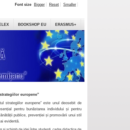
Font size
Bigger
Reset
Smaller
ELEX
BOOKSHOP EU
ERASMUS+
strategiilor europene”
ul strategiilor europene” este unul deosebit de
sențial pentru bunăstarea individului și pentru
ănătății publice, prevenției și promovării unui stil
mai evidentă.
 și schimb de idei între studenți, cadre didactice de