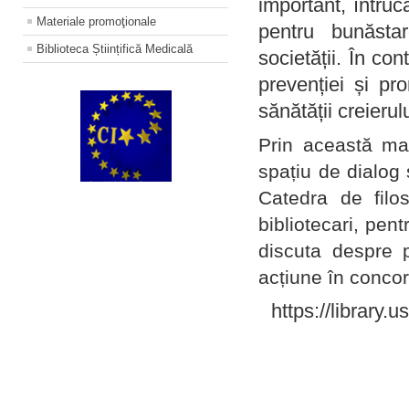
important, întruc
Materiale promoţionale
pentru bunăstar
Biblioteca Științifică Medicală
societății. În con
prevenției și pr
sănătății creierul
Prin această ma
spațiu de dialog 
Catedra de filo
bibliotecari, pent
discuta despre p
acțiune în concord
https://library.