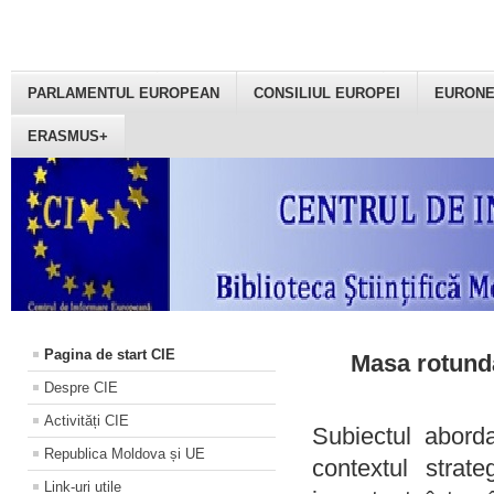
PARLAMENTUL EUROPEAN
CONSILIUL EUROPEI
EURON
ERASMUS+
Pagina de start CIE
Masa rotundă
Despre CIE
Activități CIE
Subiectul aborda
Republica Moldova și UE
contextul strat
Link-uri utile