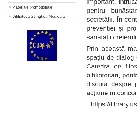
important, întruc
Materiale promoţionale
pentru bunăstar
Biblioteca Științifică Medicală
societății. În con
prevenției și pr
sănătății creierul
Prin această ma
spațiu de dialog 
Catedra de filo
bibliotecari, pent
discuta despre p
acțiune în concord
https://library.