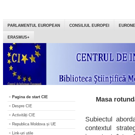
PARLAMENTUL EUROPEAN
CONSILIUL EUROPEI
EURON
ERASMUS+
Pagina de start CIE
Masa rotundă
Despre CIE
Activități CIE
Subiectul aborda
Republica Moldova și UE
contextul strat
Link-uri utile