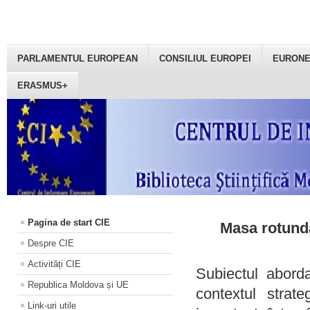
PARLAMENTUL EUROPEAN
CONSILIUL EUROPEI
EURON
ERASMUS+
Pagina de start CIE
Masa rotundă
Despre CIE
Activități CIE
Subiectul aborda
Republica Moldova și UE
contextul strat
Link-uri utile