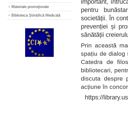
important, întruc
Materiale promoţionale
pentru bunăstar
Biblioteca Științifică Medicală
societății. În con
prevenției și pr
sănătății creierul
Prin această ma
spațiu de dialog 
Catedra de filo
bibliotecari, pent
discuta despre p
acțiune în concord
https://library.