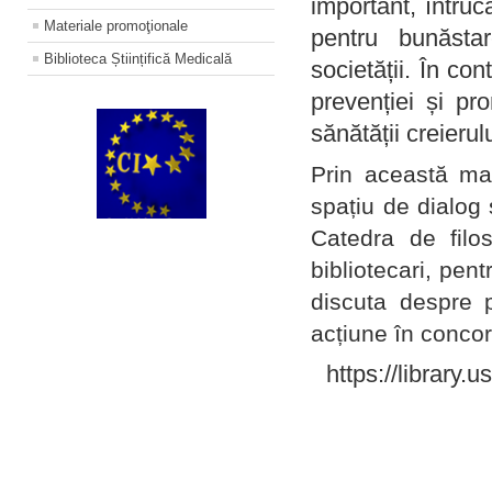
important, întruc
Materiale promoţionale
pentru bunăstar
Biblioteca Științifică Medicală
societății. În con
prevenției și pr
sănătății creierul
Prin această ma
spațiu de dialog 
Catedra de filo
bibliotecari, pent
discuta despre p
acțiune în concord
https://library.