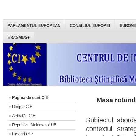
PARLAMENTUL EUROPEAN
CONSILIUL EUROPEI
EURON
ERASMUS+
Pagina de start CIE
Masa rotundă
Despre CIE
Activități CIE
Subiectul aborda
Republica Moldova și UE
contextul strat
Link-uri utile