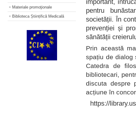
important, întruc
Materiale promoţionale
pentru bunăstar
Biblioteca Științifică Medicală
societății. În con
prevenției și pr
sănătății creierul
Prin această ma
spațiu de dialog 
Catedra de filo
bibliotecari, pent
discuta despre p
acțiune în concord
https://library.