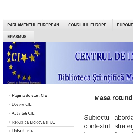
PARLAMENTUL EUROPEAN
CONSILIUL EUROPEI
EURON
ERASMUS+
Pagina de start CIE
Masa rotundă
Despre CIE
Activități CIE
Subiectul aborda
Republica Moldova și UE
contextul strat
Link-uri utile