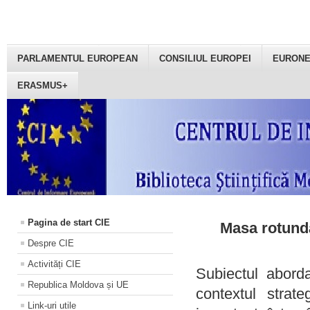
PARLAMENTUL EUROPEAN
CONSILIUL EUROPEI
EURON
ERASMUS+
Pagina de start CIE
Masa rotundă
Despre CIE
Activități CIE
Subiectul aborda
Republica Moldova și UE
contextul strat
Link-uri utile