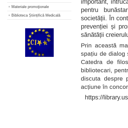
important, întruc
Materiale promoţionale
pentru bunăstar
Biblioteca Științifică Medicală
societății. În con
prevenției și pr
sănătății creierul
Prin această ma
spațiu de dialog 
Catedra de filo
bibliotecari, pent
discuta despre p
acțiune în concord
https://library.