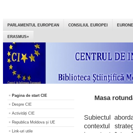
PARLAMENTUL EUROPEAN
CONSILIUL EUROPEI
EURON
ERASMUS+
Pagina de start CIE
Masa rotundă
Despre CIE
Activități CIE
Subiectul aborda
Republica Moldova și UE
contextul strat
Link-uri utile