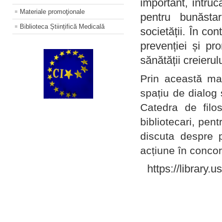
important, întruc
Materiale promoţionale
pentru bunăstar
Biblioteca Științifică Medicală
societății. În con
prevenției și pr
sănătății creierul
Prin această ma
spațiu de dialog 
Catedra de filo
bibliotecari, pent
discuta despre p
acțiune în concord
https://library.