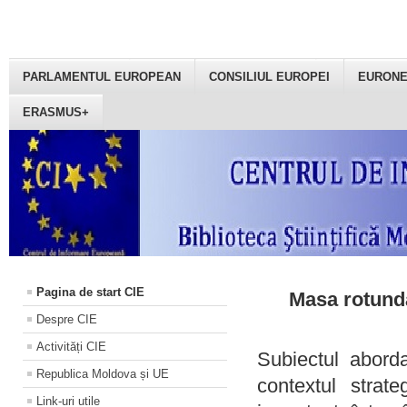
PARLAMENTUL EUROPEAN
CONSILIUL EUROPEI
EURON
ERASMUS+
Pagina de start CIE
Masa rotundă
Despre CIE
Activități CIE
Subiectul aborda
Republica Moldova și UE
contextul strat
Link-uri utile