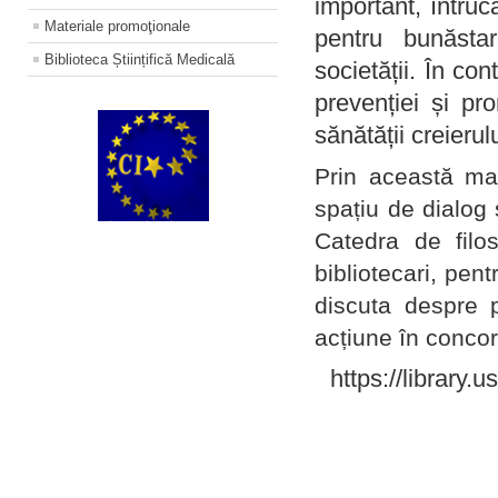
important, întruc
Materiale promoţionale
pentru bunăstar
Biblioteca Științifică Medicală
societății. În con
prevenției și pr
sănătății creierul
Prin această ma
spațiu de dialog 
Catedra de filo
bibliotecari, pent
discuta despre p
acțiune în concord
https://library.