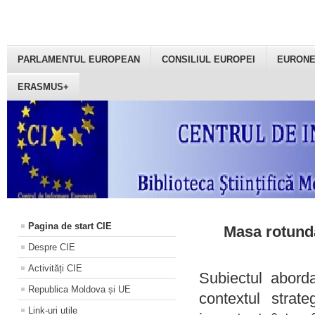
PARLAMENTUL EUROPEAN
CONSILIUL EUROPEI
EURON
ERASMUS+
Pagina de start CIE
Masa rotundă
Despre CIE
Activități CIE
Subiectul aborda
Republica Moldova și UE
contextul strat
Link-uri utile