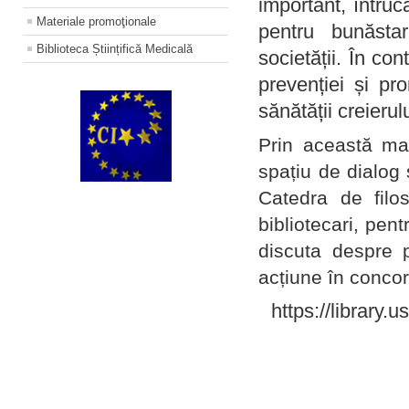
important, întruc
Materiale promoţionale
pentru bunăstar
Biblioteca Științifică Medicală
societății. În con
prevenției și pr
sănătății creierul
Prin această ma
spațiu de dialog 
Catedra de filo
bibliotecari, pent
discuta despre p
acțiune în concord
https://library.