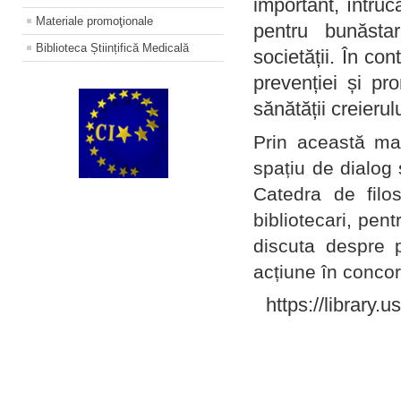
important, întruc
Materiale promoţionale
pentru bunăstar
Biblioteca Științifică Medicală
societății. În con
prevenției și pr
sănătății creierul
Prin această ma
spațiu de dialog 
Catedra de filo
bibliotecari, pent
discuta despre p
acțiune în concord
https://library.