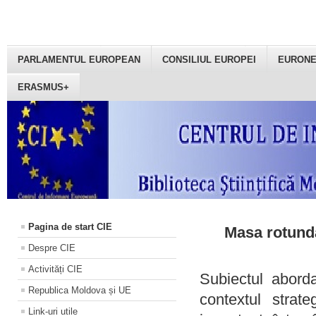
PARLAMENTUL EUROPEAN
CONSILIUL EUROPEI
EURON
ERASMUS+
Pagina de start CIE
Masa rotundă
Despre CIE
Activități CIE
Subiectul aborda
Republica Moldova și UE
contextul strat
Link-uri utile