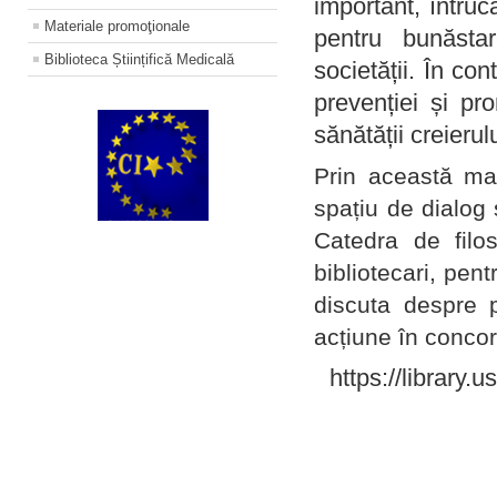
important, întruc
Materiale promoţionale
pentru bunăstar
Biblioteca Științifică Medicală
societății. În con
prevenției și pr
sănătății creierul
Prin această ma
spațiu de dialog 
Catedra de filo
bibliotecari, pent
discuta despre p
acțiune în concord
https://library.