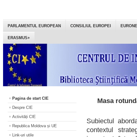
PARLAMENTUL EUROPEAN
CONSILIUL EUROPEI
EURON
ERASMUS+
Pagina de start CIE
Masa rotundă
Despre CIE
Activități CIE
Subiectul aborda
Republica Moldova și UE
contextul strat
Link-uri utile