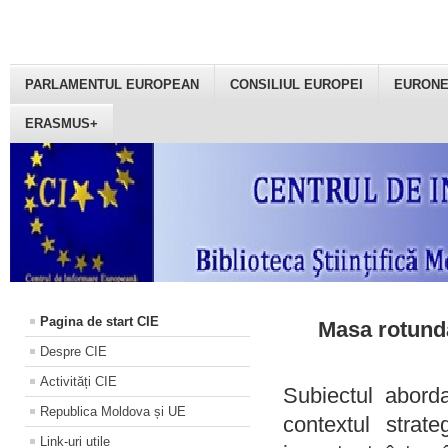
PARLAMENTUL EUROPEAN
CONSILIUL EUROPEI
EURON
ERASMUS+
Pagina de start CIE
Masa rotundă
Despre CIE
Activități CIE
Subiectul aborda
Republica Moldova și UE
contextul strat
Link-uri utile