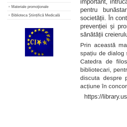
important, întruc
Materiale promoţionale
pentru bunăstar
Biblioteca Științifică Medicală
societății. În con
prevenției și pr
sănătății creierul
Prin această ma
spațiu de dialog 
Catedra de filo
bibliotecari, pent
discuta despre p
acțiune în concord
https://library.