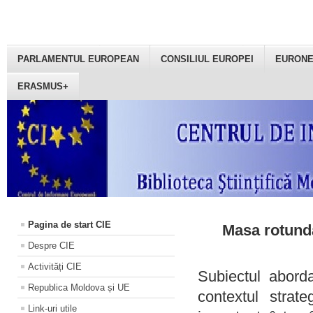
PARLAMENTUL EUROPEAN
CONSILIUL EUROPEI
EURON
ERASMUS+
Pagina de start CIE
Masa rotundă
Despre CIE
Activități CIE
Subiectul aborda
Republica Moldova și UE
contextul strat
Link-uri utile