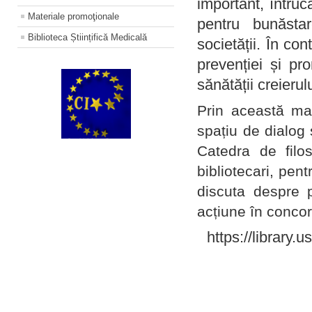
important, întruc
Materiale promoţionale
pentru bunăstar
Biblioteca Științifică Medicală
societății. În con
prevenției și pr
sănătății creierul
Prin această ma
spațiu de dialog 
Catedra de filo
bibliotecari, pent
discuta despre p
acțiune în concord
https://library.