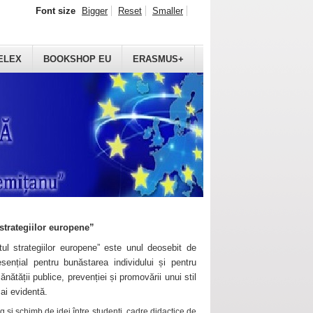
Font size
Bigger
Reset
Smaller
ELEX
BOOKSHOP EU
ERASMUS+
strategiilor europene”
ul strategiilor europene” este unul deosebit de
sențial pentru bunăstarea individului și pentru
ănătății publice, prevenției și promovării unui stil
mai evidentă.
 și schimb de idei între studenți, cadre didactice de