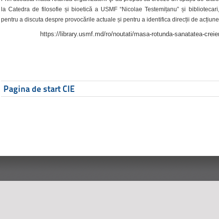
la Catedra de filosofie și bioetică a USMF “Nicolae Testemițanu” și bibliotecari,
pentru a discuta despre provocările actuale și pentru a identifica direcții de acțiune
https://library.usmf.md/ro/noutati/masa-rotunda-sanatatea-creier
Pagina de start CIE