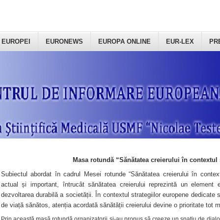
 EUROPEI
EURONEWS
EUROPA ONLINE
EUR-LEX
PR
Masa rotundă “Sănătatea creierului în contextul 
Subiectul abordat în cadrul Mesei rotunde “Sănătatea creierului în context
actual și important, întrucât sănătatea creierului reprezintă un element e
dezvoltarea durabilă a societății. În contextul strategiilor europene dedicate s
de viață sănătos, atenția acordată sănătății creierului devine o prioritate tot 
Prin această masă rotundă organizatorii şi-au propus să creeze un spațiu de dialog