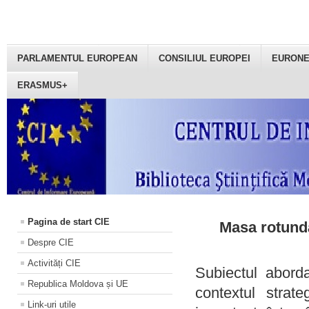
PARLAMENTUL EUROPEAN
CONSILIUL EUROPEI
EURON
ERASMUS+
Pagina de start CIE
Masa rotundă
Despre CIE
Activități CIE
Subiectul aborda
Republica Moldova și UE
contextul strat
Link-uri utile