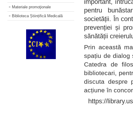
important, întruc
Materiale promoţionale
pentru bunăstar
Biblioteca Științifică Medicală
societății. În con
prevenției și pr
sănătății creierul
Prin această ma
spațiu de dialog 
Catedra de filo
bibliotecari, pent
discuta despre p
acțiune în concord
https://library.