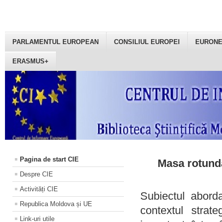
PARLAMENTUL EUROPEAN
CONSILIUL EUROPEI
EURON
ERASMUS+
Pagina de start CIE
Masa rotundă
Despre CIE
Activități CIE
Subiectul aborda
Republica Moldova și UE
contextul strat
Link-uri utile