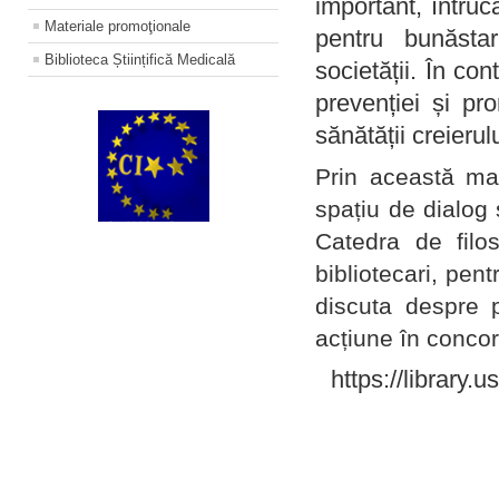
important, întruc
Materiale promoţionale
pentru bunăstar
Biblioteca Științifică Medicală
societății. În con
prevenției și pr
sănătății creierul
Prin această ma
spațiu de dialog 
Catedra de filo
bibliotecari, pent
discuta despre p
acțiune în concord
https://library.