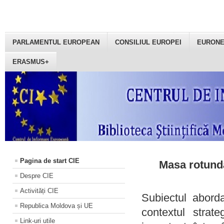
PARLAMENTUL EUROPEAN
CONSILIUL EUROPEI
EURON
ERASMUS+
Pagina de start CIE
Masa rotundă
Despre CIE
Activități CIE
Subiectul aborda
Republica Moldova și UE
contextul strat
Link-uri utile