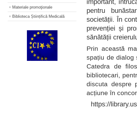
important, întruc
Materiale promoţionale
pentru bunăstar
Biblioteca Științifică Medicală
societății. În con
prevenției și pr
sănătății creierul
Prin această ma
spațiu de dialog 
Catedra de filo
bibliotecari, pent
discuta despre p
acțiune în concord
https://library.