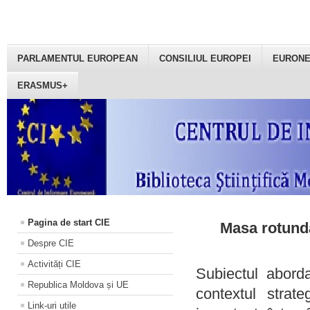
PARLAMENTUL EUROPEAN
CONSILIUL EUROPEI
EURON
ERASMUS+
Pagina de start CIE
Masa rotundă
Despre CIE
Activități CIE
Subiectul aborda
Republica Moldova și UE
contextul strat
Link-uri utile