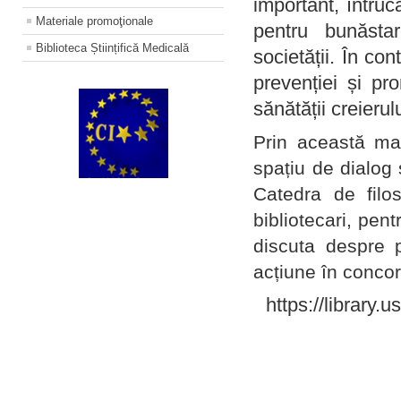
important, întruc
Materiale promoţionale
pentru bunăstar
Biblioteca Științifică Medicală
societății. În con
prevenției și pr
sănătății creierul
Prin această ma
spațiu de dialog 
Catedra de filo
bibliotecari, pent
discuta despre p
acțiune în concord
https://library.