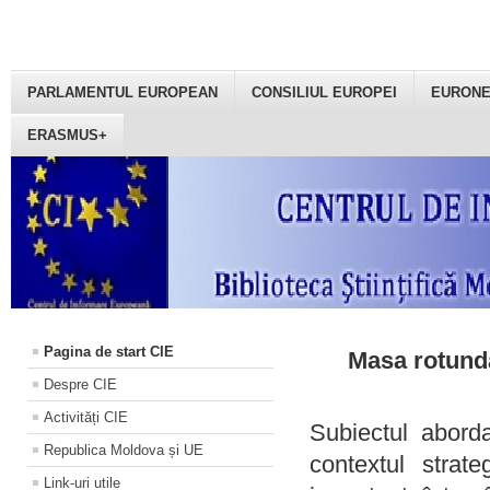
PARLAMENTUL EUROPEAN
CONSILIUL EUROPEI
EURON
ERASMUS+
Pagina de start CIE
Masa rotundă
Despre CIE
Activități CIE
Subiectul aborda
Republica Moldova și UE
contextul strat
Link-uri utile