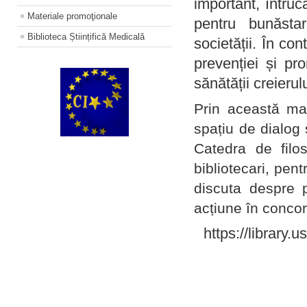
important, întruc
Materiale promoţionale
pentru bunăstar
Biblioteca Științifică Medicală
societății. În con
prevenției și pr
sănătății creierul
Prin această ma
spațiu de dialog 
Catedra de filo
bibliotecari, pent
discuta despre p
acțiune în concord
https://library.