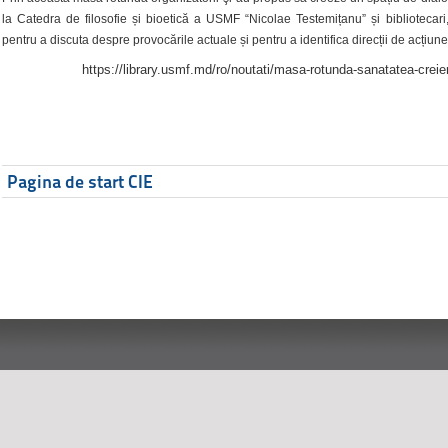
la Catedra de filosofie și bioetică a USMF “Nicolae Testemițanu” și bibliotecari,
pentru a discuta despre provocările actuale și pentru a identifica direcții de acțiune
https://library.usmf.md/ro/noutati/masa-rotunda-sanatatea-creier
Pagina de start CIE