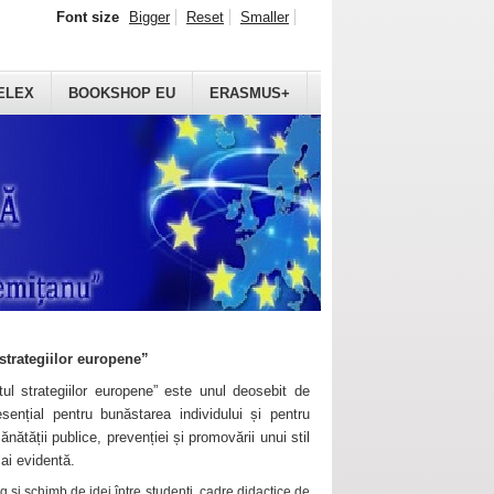
Font size
Bigger
Reset
Smaller
ELEX
BOOKSHOP EU
ERASMUS+
strategiilor europene”
ul strategiilor europene” este unul deosebit de
sențial pentru bunăstarea individului și pentru
ănătății publice, prevenției și promovării unui stil
mai evidentă.
 și schimb de idei între studenți, cadre didactice de