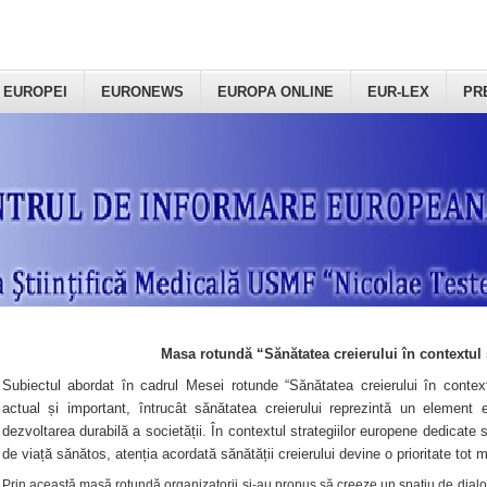
 EUROPEI
EURONEWS
EUROPA ONLINE
EUR-LEX
PR
Masa rotundă “Sănătatea creierului în contextul 
Subiectul abordat în cadrul Mesei rotunde “Sănătatea creierului în context
actual și important, întrucât sănătatea creierului reprezintă un element e
dezvoltarea durabilă a societății. În contextul strategiilor europene dedicate s
de viață sănătos, atenția acordată sănătății creierului devine o prioritate tot 
Prin această masă rotundă organizatorii şi-au propus să creeze un spațiu de dialog