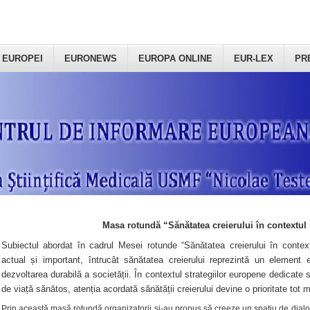
 EUROPEI
EURONEWS
EUROPA ONLINE
EUR-LEX
PR
Masa rotundă “Sănătatea creierului în contextul 
Subiectul abordat în cadrul Mesei rotunde “Sănătatea creierului în context
actual și important, întrucât sănătatea creierului reprezintă un element e
dezvoltarea durabilă a societății. În contextul strategiilor europene dedicate s
de viață sănătos, atenția acordată sănătății creierului devine o prioritate tot 
Prin această masă rotundă organizatorii şi-au propus să creeze un spațiu de dialog