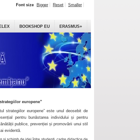
Font size
Bigger
Reset
Smaller
ELEX
BOOKSHOP EU
ERASMUS+
strategiilor europene”
ul strategiilor europene” este unul deosebit de
sențial pentru bunăstarea individului și pentru
ănătății publice, prevenției și promovării unui stil
mai evidentă.
 și schimb de idei între studenți, cadre didactice de