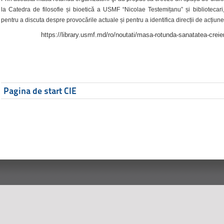
la Catedra de filosofie și bioetică a USMF “Nicolae Testemițanu” și bibliotecari,
pentru a discuta despre provocările actuale și pentru a identifica direcții de acțiune
https://library.usmf.md/ro/noutati/masa-rotunda-sanatatea-creier
Pagina de start CIE