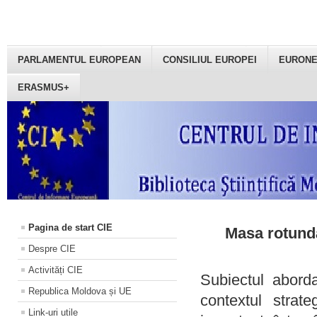
PARLAMENTUL EUROPEAN
CONSILIUL EUROPEI
EURON
ERASMUS+
Pagina de start CIE
Masa rotundă
Despre CIE
Activități CIE
Subiectul aborda
Republica Moldova și UE
contextul strat
Link-uri utile