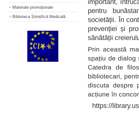
important, întruc
Materiale promoţionale
pentru bunăstar
Biblioteca Științifică Medicală
societății. În con
prevenției și pr
sănătății creierul
Prin această ma
spațiu de dialog 
Catedra de filo
bibliotecari, pent
discuta despre p
acțiune în concord
https://library.