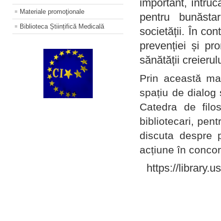
important, întruc
Materiale promoţionale
pentru bunăstar
Biblioteca Științifică Medicală
societății. În con
prevenției și pr
sănătății creierul
Prin această ma
spațiu de dialog 
Catedra de filo
bibliotecari, pent
discuta despre p
acțiune în concord
https://library.