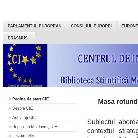
PARLAMENTUL EUROPEAN
CONSILIUL EUROPEI
EURON
ERASMUS+
Pagina de start CIE
Masa rotundă
Despre CIE
Activități CIE
Subiectul aborda
Republica Moldova și UE
contextul strat
Link-uri utile