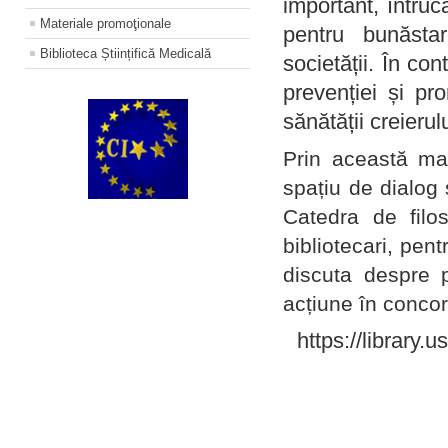
important, întruc
Materiale promoţionale
pentru bunăstar
Biblioteca Științifică Medicală
societății. În con
prevenției și pr
sănătății creierul
Prin această ma
spațiu de dialog 
Catedra de filo
bibliotecari, pent
discuta despre p
acțiune în concord
https://library.