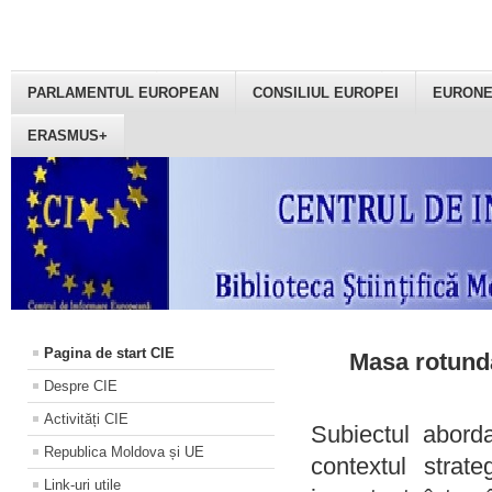
PARLAMENTUL EUROPEAN
CONSILIUL EUROPEI
EURON
ERASMUS+
Pagina de start CIE
Masa rotundă
Despre CIE
Activități CIE
Subiectul aborda
Republica Moldova și UE
contextul strat
Link-uri utile