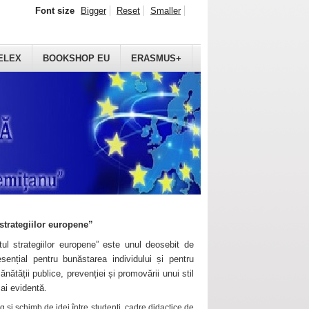
Font size
Bigger
Reset
Smaller
ELEX
BOOKSHOP EU
ERASMUS+
strategiilor europene”
ul strategiilor europene” este unul deosebit de
sențial pentru bunăstarea individului și pentru
ănătății publice, prevenției și promovării unui stil
mai evidentă.
 și schimb de idei între studenți, cadre didactice de