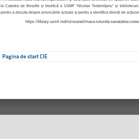
la Catedra de filosofie și bioetică a USMF “Nicolae Testemițanu” și bibliotecari,
pentru a discuta despre provocările actuale și pentru a identifica direcții de acțiune
https://library.usmf.md/ro/noutati/masa-rotunda-sanatatea-creier
Pagina de start CIE