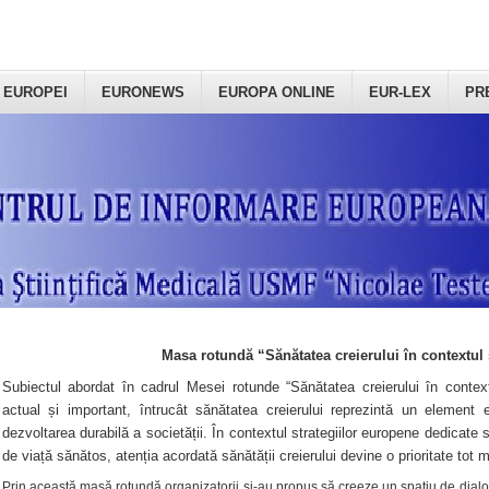
 EUROPEI
EURONEWS
EUROPA ONLINE
EUR-LEX
PR
Masa rotundă “Sănătatea creierului în contextul 
Subiectul abordat în cadrul Mesei rotunde “Sănătatea creierului în context
actual și important, întrucât sănătatea creierului reprezintă un element e
dezvoltarea durabilă a societății. În contextul strategiilor europene dedicate s
de viață sănătos, atenția acordată sănătății creierului devine o prioritate tot 
Prin această masă rotundă organizatorii şi-au propus să creeze un spațiu de dialog