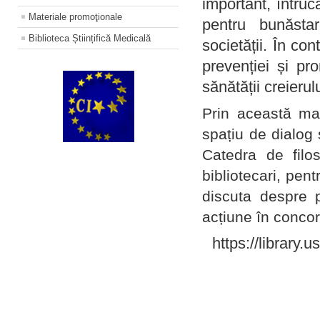
important, întruc
Materiale promoţionale
pentru bunăstar
Biblioteca Științifică Medicală
societății. În con
prevenției și pr
sănătății creierul
Prin această ma
spațiu de dialog 
Catedra de filo
bibliotecari, pent
discuta despre p
acțiune în concord
https://library.