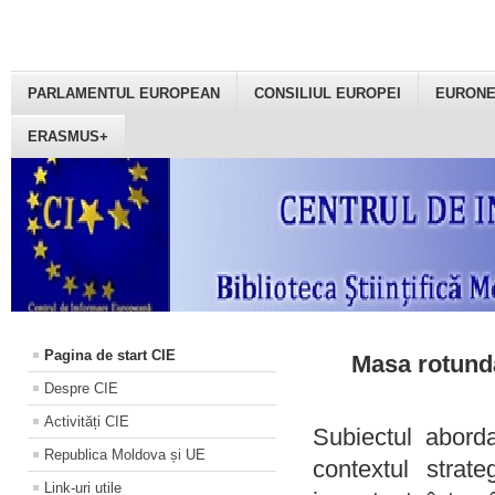
PARLAMENTUL EUROPEAN
CONSILIUL EUROPEI
EURON
ERASMUS+
Pagina de start CIE
Masa rotundă
Despre CIE
Activități CIE
Subiectul aborda
Republica Moldova și UE
contextul strat
Link-uri utile