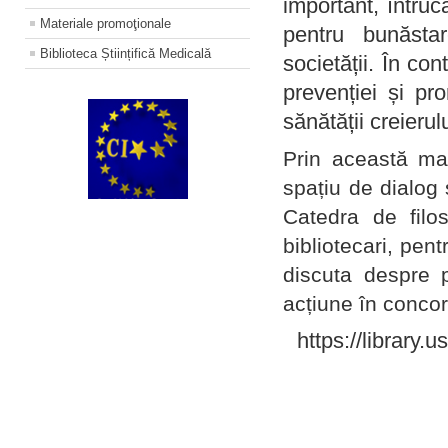
important, întruc
Materiale promoţionale
pentru bunăstar
Biblioteca Științifică Medicală
societății. În con
prevenției și pr
sănătății creierul
Prin această ma
spațiu de dialog 
Catedra de filo
bibliotecari, pent
discuta despre p
acțiune în concord
https://library.