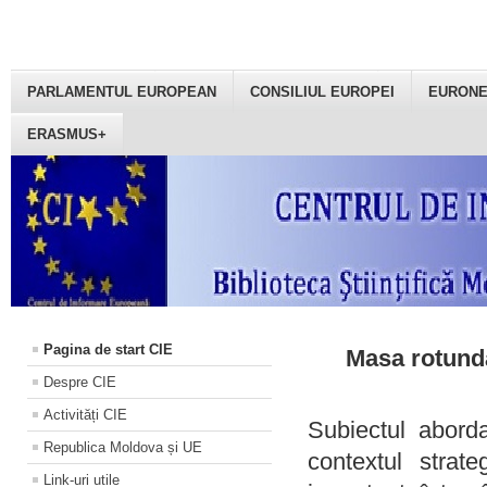
PARLAMENTUL EUROPEAN
CONSILIUL EUROPEI
EURON
ERASMUS+
Pagina de start CIE
Masa rotundă
Despre CIE
Activități CIE
Subiectul aborda
Republica Moldova și UE
contextul strat
Link-uri utile