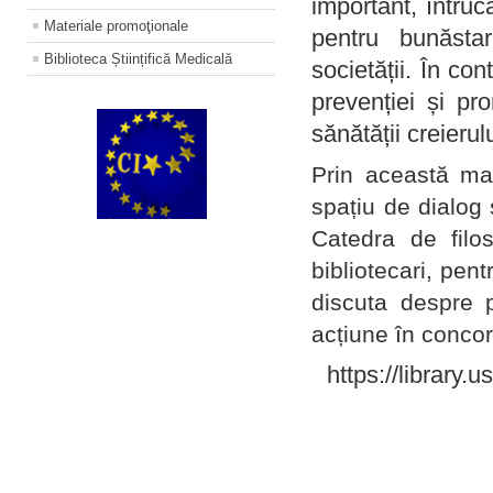
important, întruc
Materiale promoţionale
pentru bunăstar
Biblioteca Științifică Medicală
societății. În con
prevenției și pr
sănătății creierul
Prin această ma
spațiu de dialog 
Catedra de filo
bibliotecari, pent
discuta despre p
acțiune în concord
https://library.