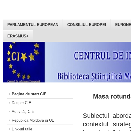
PARLAMENTUL EUROPEAN
CONSILIUL EUROPEI
EURON
ERASMUS+
Pagina de start CIE
Masa rotundă
Despre CIE
Activități CIE
Subiectul aborda
Republica Moldova și UE
contextul strat
Link-uri utile