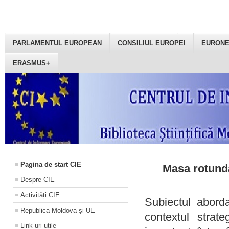
PARLAMENTUL EUROPEAN
CONSILIUL EUROPEI
EURON
ERASMUS+
Pagina de start CIE
Masa rotundă
Despre CIE
Activități CIE
Subiectul aborda
Republica Moldova și UE
contextul strat
Link-uri utile