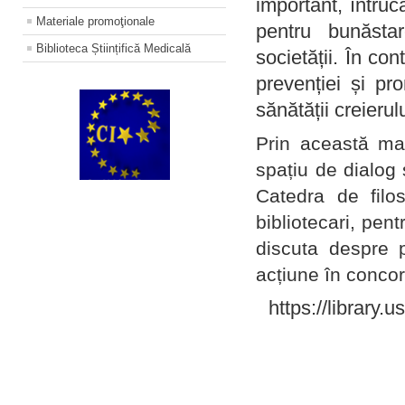
important, întruc
Materiale promoţionale
pentru bunăstar
Biblioteca Științifică Medicală
societății. În con
prevenției și pr
sănătății creierul
Prin această ma
spațiu de dialog 
Catedra de filo
bibliotecari, pent
discuta despre p
acțiune în concord
https://library.